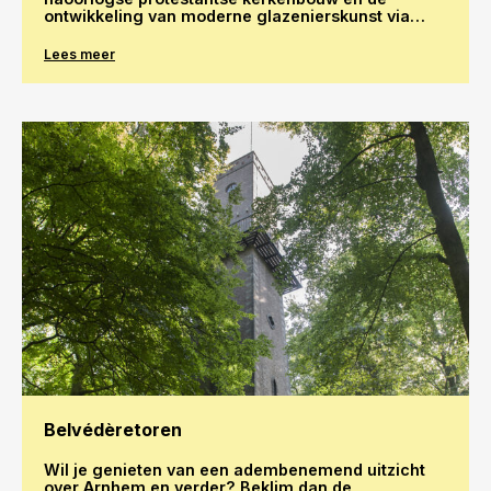
ontwikkeling van moderne glazenierskunst via
kerkelijke glasapplicaties. Het monumentale Van
Vulpen‑orgel vormt een belangrijk onderdeel van
Lees meer
het liturgische centrum.
Belvédèretoren
Wil je genieten van een adembenemend uitzicht
over Arnhem en verder? Beklim dan de