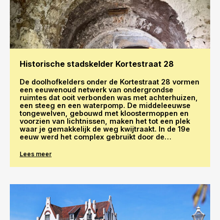
Historische stadskelder Kortestraat 28
De doolhofkelders onder de Kortestraat 28 vormen
een eeuwenoud netwerk van ondergrondse
ruimtes dat ooit verbonden was met achterhuizen,
een steeg en een waterpomp. De middeleeuwse
tongewelven, gebouwd met kloostermoppen en
voorzien van lichtnissen, maken het tot een plek
waar je gemakkelijk de weg kwijtraakt. In de 19e
eeuw werd het complex gebruikt door de
Arnhemse Algemeene Arbeidersvereeniging, waar
Ferdinand Domela Nieuwenhuis geregeld
Lees meer
toespraken hield.